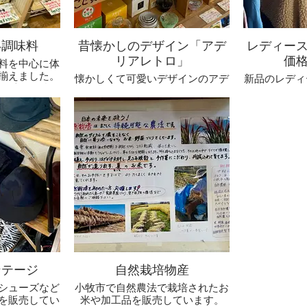
い調味料
昔懐かしのデザイン「アデ
レディー
リアレトロ」
価
料を中心に体
揃えました。
懐かしくて可愛いデザインのアデ
新品のレディ
と愛用し続け
リアレトロのグラスや
ット価
います。
津軽ビードロのお猪口など販売し
季節ごとに入
ております。
ご来店のた
ンテージ
自然栽培物産
シューズなど
小牧市で自然農法で栽培されたお
を販売してい
米や加工品を販売しています。