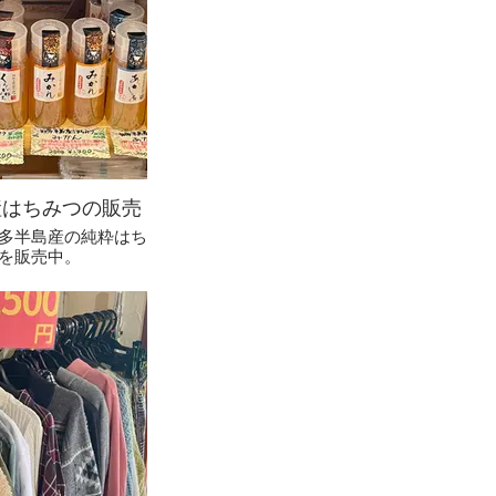
産はちみつの販売
多半島産の純粋はち
を販売中。
あかしや」はもちろ
の香りのする「みか
かな甘さの「くろが
ろんな花の蜜を集め
を扱っております。