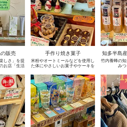
品の販売
手作り焼き菓子
知多半島
楽しさ」を提
米粉やオートミールなどを使用し
竹内養蜂の知
のお店「生活
た体にやさしいお菓子やケーキを
みつ
％引きで販売
販売しています。
おなじみ「
す。
ん、柑橘系
ん」やさわや
ねもち」、い
た「百花」