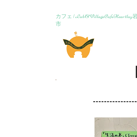
カフェ | Lab&VillageCafeH
市
Lab&Village Ca
ホーム
コンセ