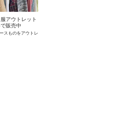
ス服アウトレット
格で販売中
ースものをアウトレ
格で販売中。
れ替えしていますの
で
びにご確認ください
ね。