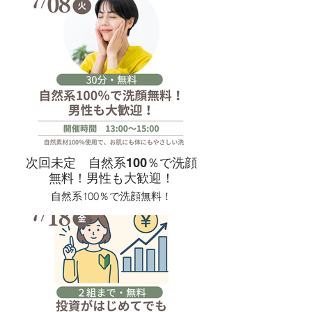
📍 場所：Lab & Village Cafe ハートレ
イ 入口横スペース
🕘 時間：9:00頃〜お昼くらいまで（出
入り自由）
📅 日時：開催時に次回日程を相談し
て決定
💰 参加費：300円＋ドリンク代
🌼 見学・お問い合わせ：店頭 または
Instagram（主催：うたろはうす）
次回未定 自然系100％で洗顔
無料！男性も大歓迎！
自然系100％で洗顔無料！
男性も大歓迎！7/8(火)13:00-15:00
自然素材100％使用で、お肌にも体に
もやさしい洗顔料を今回特別に無料で
体験できます！
敏感肌や肌のトラブルにお悩みの方に
特におすすめの洗顔料をご用意してお
りますので興味のある方はぜひこの機
会にお試しください。