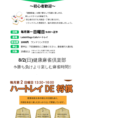
夜。」
略して **「HOL（ホル）」**と呼んで
ぜひお気軽にご参加ください！
ください。
このイベントは「教える・教わる」よ
りも、「共感し、励まし合い、一緒に
オープンマイク（OM）は、
100切りを目指す仲間づくり」を大切
演奏・歌唱・パフォーマンスなどを
にした交流イベントです
出演者みんなで持ち寄り、披露して楽
しむイベント。
全国各地で開催されていますが、
**HOLは「いちばん気軽なオープンマ
イク」**をコンセプトにしています。
・人前で演奏するのは初めて
8/2(日)健康麻雀倶楽部
・まだ少し不安だけど挑戦してみたい
☕勝ち負けより楽しむ麻雀時間🀄
・まずは雰囲気を味わってみたい
・賭けません
そんな初心者さんにもやさしい場で
・たばこ吸いません
す。
・細かい点数計算しません（一覧表あ
もちろん、経験者の方のご参加も大歓
り）
迎です。
・ルールから説明します
・おひとり参加大歓迎
出演について
「興味はあるけど不安…」
出演は 1組ずつ3曲交代で行います。
そんな方のための麻雀会です。
無理のないペースで、