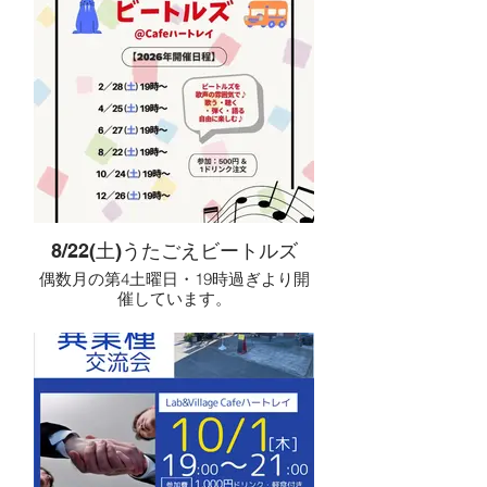
私たちが普段何気なく利用している道
など安全安心な無農薬を中心に品揃え
路や建物、お店、公共施設、情報、地
しております。
域とのつながり。その中には、障害の
ある人にとって「行きたいけれど行け
新たに岩倉市で有機栽培されているチ
ない」「利用したいけれど難しい」
ルモリ農園さんも出店しています。
「理解されず困った」と感じる場面が
数多くあります。しかし、その壁は障
「まったりする」「くつろぐ」という
害のない人には気づきにくく、「見え
意味で使われる「チル」。
ない壁」となっていることも少なくあ
人々や動物植物そして地球にとっての
りません。
癒しが森のように広がる場所にしたい
という思いから「チルモリ農園」にし
今回のまちづくりナイトCAFEでは、
たそうです。
「障害者にとって、まちの何が壁にな
無農薬無化学肥料の美味しい元気な野
8/22(土)うたごえビートルズ
っているのだろう？」をテーマに、当
菜をお届けいたします！
偶数月の第4土曜日・19時過ぎより開
事者や家族、支援者、地域に暮らす皆
催しています。
さんと一緒に話し合います。移動、買
笑服SALEに変り
い物、仕事、災害、情報、地域とのつ
ハートレイ主催でレディース服の販売
ビートルズの名曲を、
ながりなど、さまざまな視点から実際
も行います！
歌う・聴く・弾く・語る——
の困りごとや体験を共有し、まずは
うたごえのような雰囲気で、みんなで
「知ること」「気づくこと」を大切に
月によりアクセサリー販売や
楽しむ音楽の時間です。
したいと考えています。
切り花やドライフラワーなどの出店も
ございます。出店状況につきましては
事前にリクエスト曲を受け付けてお
障害のある人が暮らしやすいまちは、
お問合せ下さい。
り、
高齢者や子育て世帯など、多くの人に
楽器演奏ができる方は演奏で、
とっても暮らしやすいまちにつながる
小雨決行 大雨中止