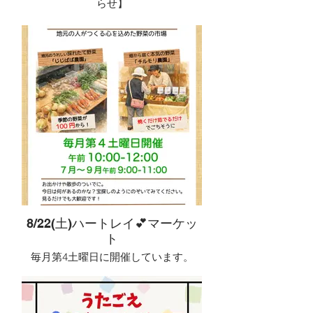
らせ】
これから始めてみたい方も。
🗓 開催日：毎月 第2日曜日
カフェで、ゆったり将棋の時間を一緒
🕘 時間：午前9:00〜
毎月開催している「まちづくりナイト
に楽しみませんか？
👤 対象：初心者〜経験者まで
CAFE」。
💰 参加費：1,000円（ワンドリンク
今回のテーマは
付）
**「農と食の未来」**です。
※高校生以下 500円
近年、有機農業や自然農業、地産地消
※お一人参加・初参加の方もお気軽に
への関心が全国的に高まっています。
どうぞ。
安心して食べられる食材や環境への配
慮、地域で生産されたものを地域で消
費する仕組みづくりなど、「農」と
「食」は私たちの暮らしに欠かせない
テーマです。
岩倉市でも農業を続ける方、新しい農
業に挑戦する方、地元産の食材を活用
するお店など、さまざまな取り組みが
8/22(土)ハートレイ💕マーケッ
行われています。一方で、担い手不足
ト
や耕作放棄地、販路づくりなど、多く
の課題もあります。
毎月第4土曜日に開催しています。
朝9時〜11時までの店頭にて
今回のまちづくりナイトCAFEでは、
朝市マーケットを開催します。
「まちの見えない壁」がテーマ。
地元岩倉市産、小牧市産の野菜やお米