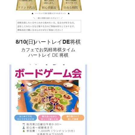
お互いに聴き合いながら進めていきま
🗓毎月第一日曜日
す。
⏰９時〜正午ごろ
💰参加費1,000円1ドリンク付き（モー
参加費について
ニングも！）
📩参加希望は
▶ 出演される方
labvilla.heartlay@gmail.com もしく
・初めての参加：1組 500円 ＋ ワンオ
は 080-5120-9402 まで
ーダー
8/10(日)ハートレイDE将棋
・2回目以降：1組 1,000円 ＋ ワンオ
カフェでお気軽将棋タイム
ーダー
ハートレイ DE 将棋
▶ 聴くだけの方
カフェの落ち着いた空間で、
・ワンオーダーのみでご参加いただけ
将棋を気軽に楽しめる時間を開催して
ます。
います。
開催概要
「指してみたい」「これから始めてみ
たい」
🗓 開催日：毎月 第1土曜日
「見るのが好き」「将棋の話をしてみ
🕔 時間：17:00〜19:00
たい」
——そんな方まで、どなたでも歓迎で
※通常は第1土曜日開催（変更の場合
す。
あり）
初心者の方には、
「やってみたい」を応援するオープン
駒の配置や動かし方から丁寧にお伝え
マイク。