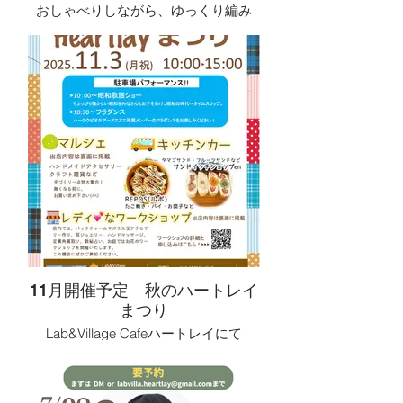
おしゃべりしながら、ゆっくり編み
物。
来たい時間に来て、帰りたい時に帰
る。
「編み物サークル あもあも」は、
月に一度、集まれる人が集まって、
雑談を楽しみながら編み物をする、ゆ
るやかなサークルです。
かぎ針・棒針などジャンルは問いませ
ん。
現在は 50代〜70代の女性を中心に、
それぞれのペースで、無理なく気軽に
活動しています。
編み物の上達が目的ではなく、
手を動かしながら過ごす時間や、
11月開催予定 秋のハートレイ
人とのちょうどよい距離感を大切にし
まつり
ています。
Lab&Village Cafeハートレイにて
手作り雑貨やキッチンカー、レディー
※現在、新規参加者の募集は行ってい
💕なワークショップ、駐車場パフォー
ませんが、
マンスを開催！
ご関心のある方はお気軽にお問い合わ
せください。