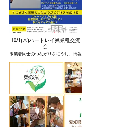
歌いたい方は歌唱でご参加いただけま
はずです。まずは身近にある「見えな
す。
い壁」を一緒に見つけることから始め
店内では8時からモーニング営業致し
聴くだけのご参加ももちろん大歓迎で
ませんか。
ます！
す。
一緒に岩倉の未来を考えてみません
か。
現在は、The Beatlesアルバム全曲演奏
プロジェクトも進行中。
何か話し合いたいテーマがありました
今月はパストマスターズVol.1
らぜひお申し出ください。
10/1(木)ハートレイ異業種交流
一曲一曲を味わいながら、ビートルズ
会
の世界を共有しています。
そんなこれからにつながるヒントも、
みなさんと一緒に見つけていけたらと
事業者同士のつながりを増やし、情報
歌詞はうろ覚えでも問題ありません。
思っています。
共有することで、事業の発展や課題解
上手さよりも、楽しむ気持ちを大切
決につなげるイベントです！
に。
正解はありません。
時間：午後7時 受付は午後6時45分よ
考えがまとまっていなくても大丈夫で
り
予約不要。
す。
開催場所：Lab&Village Cafeハートレ
参加費500円＋ワンオーダー制で、ど
むしろ、いろんな視点が集まることが
イ
なたでも気軽にご参加いただけます。
価値になる場です。
定員：10名
経営者でもサラリーマンでもビジネス
ビートルズが好きな方も、
初めての方もお気軽にご参加くださ
マッチングを求めてみえる方ならご参
これから知ってみたい方も。
い。
加いただけます。
みんなで、楽しくビートルズを。 🎶
---
全ての方にお願いですが、会の後に連
■参加費
絡を取りたい場合は必ず連絡の可否確
ワンオーダー制
認を行なってください。
＋お菓子または惣菜を1品持ち寄り
内容：