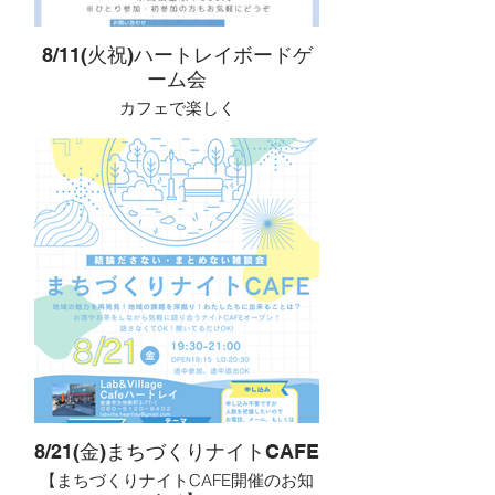
しますので、
HOLで、気軽に音を鳴らしてみません
はじめてでも安心してご参加いただけ
か？
ます。
8/11(火祝)ハートレイボードゲ
ーム会
時間内は、対局をしても、
他の方の将棋を眺めていてもOK。
カフェで楽しく
それぞれのスタイルで、自由にお過ご
ハートレイ ボードゲーム会
しください。
カフェの落ち着いた空間で、
岩倉でも将棋を楽しむきっかけになれ
ボードゲームをゆっくり楽しむ会を開
ば、
催しています。
という想いで開催しています。
はじめての方や、お一人での参加も大
開催概要
歓迎。
勝ち負けにこだわるよりも、
🗓 開催日：毎月 第2日曜日
教え合いながら、会話を楽しみつつ遊
🕜 時間：13:30〜16:00
ぶことを大切にしています。
💰 参加費：500円（ドリンク代込）
📍 場所：Lab & Village Café ハートレ
ボードゲーム初心者の方から経験者の
イ
方まで、
それぞれのペースで無理なく参加でき
※予約不要
る会です。
※初心者・お一人参加 大歓迎
8/21(金)まちづくりナイトCAFE
開催概要
【まちづくりナイトCAFE開催のお知
将棋が好きな方も、