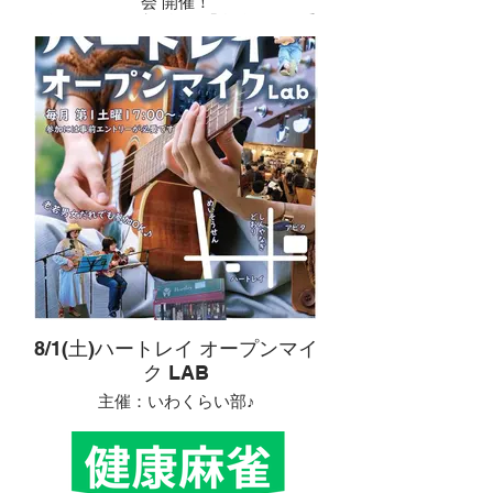
会 開催！
ゴルフバーや練習場で「自分だけ下手
かも…」と感じたことはありません
か？
この会は、100切りを目指す人だけが
集まる交流会です。
スイングを教え合う場というより、
「今日はOBが止まらなかった」「ア
プローチでまた3回打った…」そんな
失敗談も笑いながら話せる、気楽な居
場所を目指しています。
ゴルフ歴や年齢は問いません。
一人参加も大歓迎！
美味しいコーヒーやお酒を片手に、ゴ
ルフ仲間をつくりませんか？
情報交換やラウンド仲間づくり、100
切りへのヒントが見つかるかもしれま
せん。
8/1(土)ハートレイ オープンマイ
📅 日時：7月28日（火）19:00〜21:00
ク LAB
📍 会場：Lab&Village Café ハートレイ
💰参加費：ドリンクワンオーダー
主催：いわくらい部♪
✏️参加条件：ゴルフスコア100を切っ
たことがない方、ゴルフをやったこと
岩倉市のカフェ Lab & Village Café ハ
はないが興味がある方
ートレイで開催している
「100が切れないからこそ楽しめる
オープンマイクイベントです。