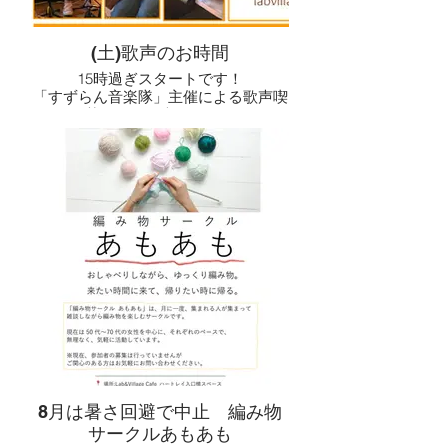
---
7:00 主催者挨拶 《趣旨説明》
7:05 《3分間の自己紹介とプレゼン
ちょっとした一言が、
タイム》
(土)歌声のお時間
これからの岩倉をつくるきっかけにな
自身と事業の紹介を3分程度お願いし
15時過ぎスタートです！
るかもしれません。
ます。
「すずらん音楽隊」主催による歌声喫
ゆるやかな対話の時間を、ぜひご一緒
会社名、事業内容、参加動機（何を求
茶ならぬ歌声カフェ。
に。
めて参加したか）などです。
歌謡曲、季節の歌、洋楽などを
7:45 《ワールドカフェスタイルで歓
生演奏のもとみんなで一緒に歌うイベ
談》
ントです。
8:05 《席替え》2回行います
8:55 《ご案内と締め》
リクエストにおこたえしてくれるか
9:00 終了予定
も？！
初めて参加される方 ５名
参加費不要、要ワンドリンクオーダー
２回目以降参加される方 ５名
6/15(月)までに初めての方枠が埋まら
ない時は２回目以降の方も６名以上申
込るようにいたします。
参加費：ドリンクと軽食付き
1000円
8月は暑さ回避で中止 編み物
サークルあもあも