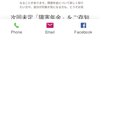
次回未定「障害年金」をご存知
ですが？無料相談会開催
13:00-15:00の時間内に開催。
Phone
Email
Facebook
ご自身やご家族などから、
知識として障害年金について知ってお
きたい方のご参加もOK！
障害年金は、目や耳、手足の障害だけ
でなく、がんや糖尿病、心臓・呼吸器
の病気、うつ病や統合失調症などで、
生活やお仕事に支障がある場合も対象
になることがあります。
障害年金について詳しく知りたい方
や、自分が対象か気になる方も、どう
ぞお気軽にご参加ください。
毎週月曜日 POWER！モーニ
ング