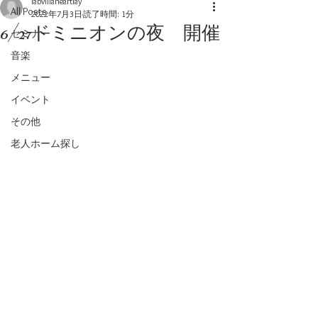
labvillaheartlay
All Posts
2022年7月3日
読了時間: 1分
6/27ドミニオンの夜 開催
セミナー
音楽
メニュー
イベント
その他
老人ホーム探し