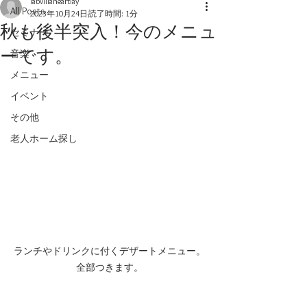
labvillaheartlay
All Posts
2023年10月24日
読了時間: 1分
秋も後半突入！今のメニュ
セミナー
ーです。
音楽
メニュー
イベント
その他
老人ホーム探し
ランチやドリンクに付くデザートメニュー。
全部つきます。