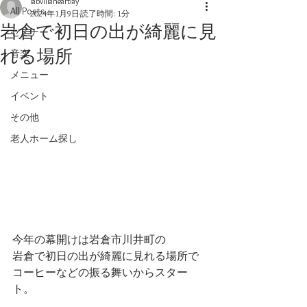
labvillaheartlay
All Posts
2024年1月9日
読了時間: 1分
岩倉で初日の出が綺麗に見
セミナー
れる場所
音楽
メニュー
イベント
その他
老人ホーム探し
今年の幕開けは岩倉市川井町の
岩倉で初日の出が綺麗に見れる場所で
コーヒーなどの振る舞いからスター
ト。