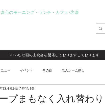
eartlay岩倉市のモーニング・ランチ・カフェ | 岩倉
fe Heartlay
プト
メニュー
店内販売商品
イベント
レンタル関係
SDGsな映画の上映会を開催しておりますしております
メニュー
イベント
その他
老人ホーム探し
3年12月9日
読了時間: 1分
ープまもなく入れ替わり