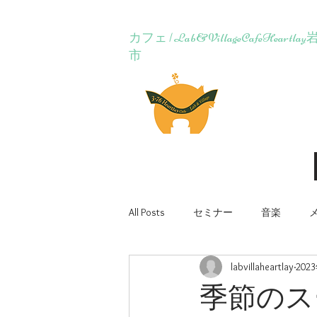
カフェ | Lab&VillageCafeH
市
Lab&Village Ca
ホーム
コンセ
All Posts
セミナー
音楽
labvillaheartlay
202
季節のス