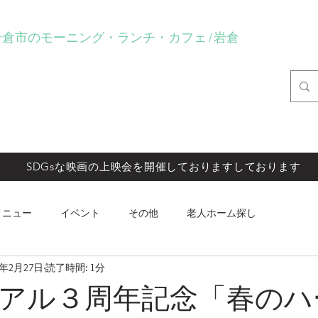
eartlay岩倉市のモーニング・ランチ・カフェ | 岩倉
fe Heartlay
プト
メニュー
店内販売商品
イベント
レンタル関係
SDGsな映画の上映会を開催しておりますしております
メニュー
イベント
その他
老人ホーム探し
4年2月27日
読了時間: 1分
アル３周年記念「春のハ