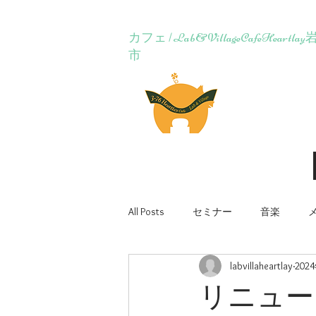
カフェ | Lab&VillageCafeH
市
Lab&Village Ca
ホーム
コンセ
All Posts
セミナー
音楽
labvillaheartlay
202
リニュー