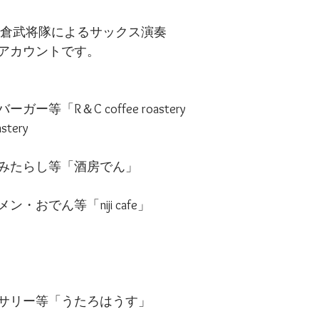
〜岩倉武将隊によるサックス演奏
ramアカウントです。
ー等「R＆C coffee roastery
stery
・みたらし等「酒房でん」
・おでん等「niji cafe」
セサリー等「うたろはうす」