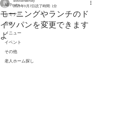
labvillaheartlay
All Posts
2023年9月7日
読了時間: 1分
モーニングやランチのド
セミナー
イツパンを変更できます
音楽
メニュー
よ
イベント
その他
老人ホーム探し