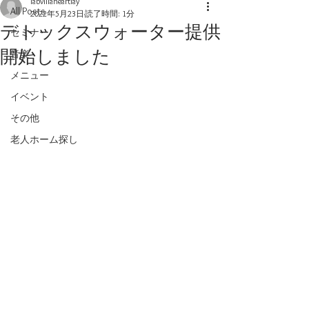
labvillaheartlay
All Posts
2022年5月23日
読了時間: 1分
デトックスウォーター提供
セミナー
開始しました
音楽
メニュー
イベント
その他
老人ホーム探し