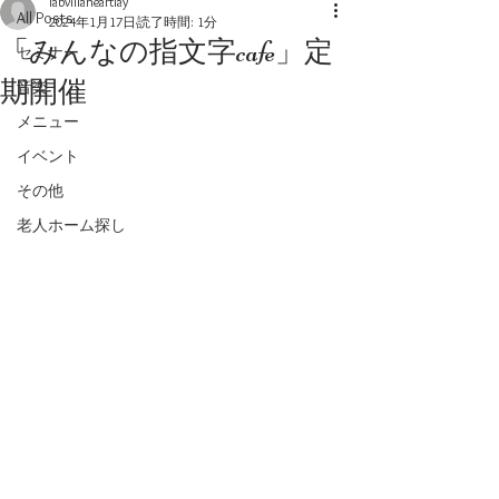
labvillaheartlay
All Posts
2024年1月17日
読了時間: 1分
「みんなの指文字cafe」定
セミナー
期開催
音楽
メニュー
イベント
その他
老人ホーム探し